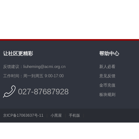
让社区更精彩
帮助中心
反馈建议：liuheming@acmi.org.cn
新人必看
工作时间：周一到周五 9:00-17:00
意见反馈
金币充值
027-87687928
板块规则
京ICP备17063637号-11
|
小黑屋
|
手机版
|