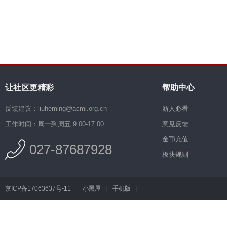
让社区更精彩
帮助中心
反馈建议：liuheming@acmi.org.cn
新人必看
工作时间：周一到周五 9:00-17:00
意见反馈
金币充值
027-87687928
板块规则
京ICP备17063637号-11
|
小黑屋
|
手机版
|