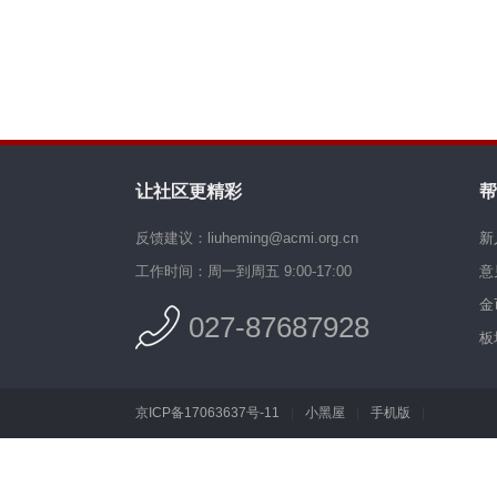
让社区更精彩
帮
反馈建议：liuheming@acmi.org.cn
新
工作时间：周一到周五 9:00-17:00
意
金
027-87687928
板
京ICP备17063637号-11
|
小黑屋
|
手机版
|