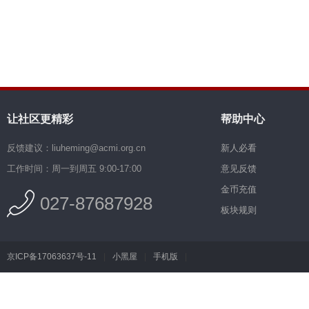
让社区更精彩
帮助中心
反馈建议：liuheming@acmi.org.cn
新人必看
工作时间：周一到周五 9:00-17:00
意见反馈
金币充值
027-87687928
板块规则
京ICP备17063637号-11
|
小黑屋
|
手机版
|