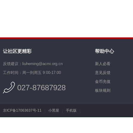
让社区更精彩
帮助中心
反馈建议：liuheming@acmi.org.cn
新人必看
工作时间：周一到周五 9:00-17:00
意见反馈
金币充值
027-87687928
板块规则
京ICP备17063637号-11
|
小黑屋
|
手机版
|