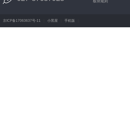
板块规则
京ICP备17063637号-11
|
小黑屋
|
手机版
|