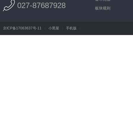
027-87687928
板块规则
京ICP备17063637号-11
|
小黑屋
|
手机版
|