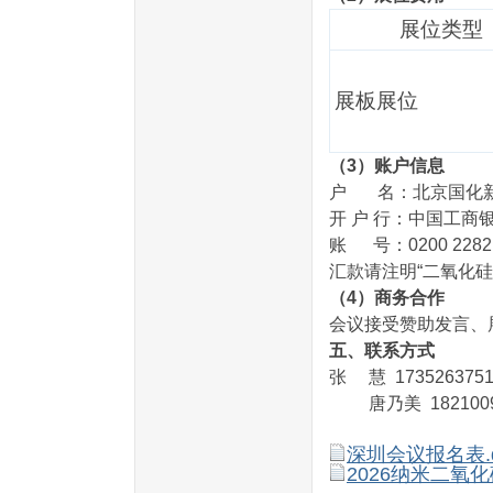
展位类型
展板展位
（3）账户信息
户 名：北京国化
开 户 行：中国工
账 号：0200 2282 0
汇款请注明“二氧化硅
（4）商务合作
会议接受赞助发言、
五、联系方式
张 慧 173526375
唐乃美 1821009
深圳会议报名表.d
2026纳米二氧化