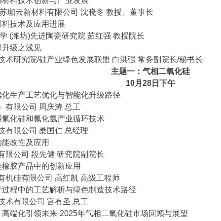
热材料技术创新与产业发展
苏珈云新材料有限公司 沈晓冬 教授、董事长
材料技术及应用进展
学 (潍坊)先进陶瓷研究院 茹红强 教授院长
型升级之浅见
术研究院/硅产业绿色发展联盟 白洪强 常务副院长/秘书长
主题一：气相二氧化硅
10
月28日下午
续化生产工艺优化与智能化升级路径
有限公司 周庆涛 总工
四氟化硅和氟化氢产业循环技术
技有限公司 桑国仁 总经理
功能改性及应用
有限公司 段先健 研究院副院长
硅橡胶产品中的创新应用
有机硅有限公司 高红凯 高级工程师
产过程中的工艺解析与绿色制造技术路径
技术有限公司 宫有圣 总工
高端化引领未来-2025年气相二氧化硅市场回顾与展望