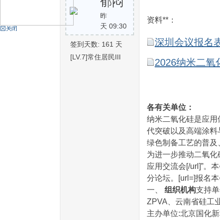
郁闷
昨
资料**：
天 09:30
机
深圳会议报名表.
签到天数: 161 天
[LV.7]常住居民III
2026纳米二氧
各有关单位：
纳米二氧化硅是应用
硅
代突破以及高端涂料
绿色制备工艺的普及
为进一步推动二氧化硅行
应用交流会[/url
分论坛。[url=]报名
一、
组织机构
支持单
ZPVA、云南省硅工
主办单位:北京国化