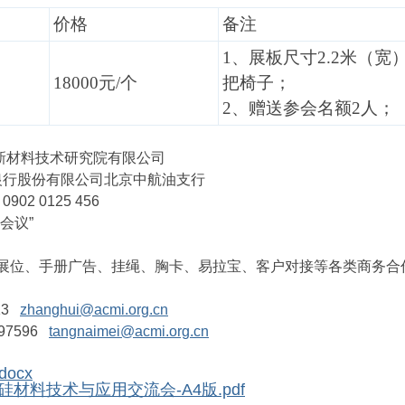
价格
备注
1、展板尺寸2.2米（
18000元/个
把椅子；
2、赠送参会名额2人；
新材料技术研究院有限公司
商银行股份有限公司北京中航油支行
902 0125 456
会议”
展位、手册广告、挂绳、胸卡、易拉宝、客户对接等各类商务合
13
zhanghui@acmi.org.cn
7596
tangnaimei@acmi.org.cn
ocx
硅材料技术与应用交流会-A4版.pdf