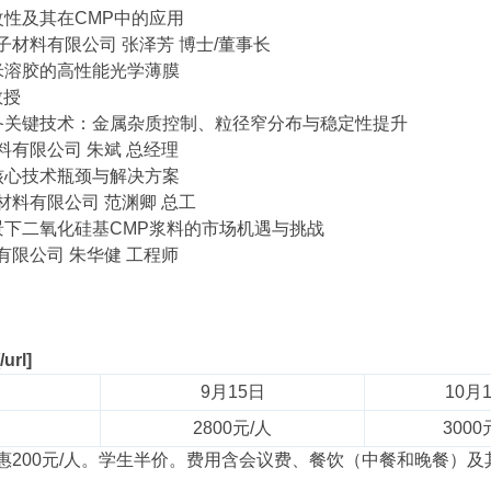
改性及其在CMP中的应用
材料有限公司 张泽芳 博士/董事长
米溶胶的高性能光学薄膜
教授
备关键技术：金属杂质控制、粒径窄分布与稳定性提升
有限公司 朱斌 总经理
核心技术瓶颈与解决方案
材料有限公司 范渊卿 总工
景下二氧化硅基CMP浆料的市场机遇与挑战
限公司 朱华健 工程师
url]
9月15日
10月
2800元/人
3000
惠200元/人。学生半价。费用含会议费、餐饮（中餐和晚餐）