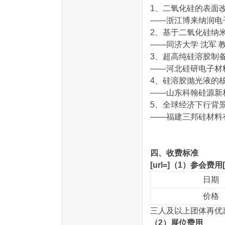
1、二氧化硅的表面
——浙江博来纳润电子
2、基于二氧化硅纳
——同济大学 沈军 
3、超高纯硅溶胶制
——河北硅研电子材料
4、硅溶胶抛光液的
——山东科翰硅源新
5、全球经济下行背
——福建三邦硅材料有
四、收费标准
[url=]（1）参会费用[/
日期
价格
三人及以上团体再优
（2）展位费用