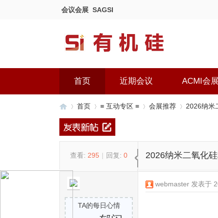
会议会展
SAGSI
首页
近期会议
ACMI会
首页
≡ 互动专区 ≡
会展推荐
2026纳
有
»
›
›
›
2026纳米二氧化
查看:
295
|
回复:
0
webmaster
发表于 202
TA的每日心情