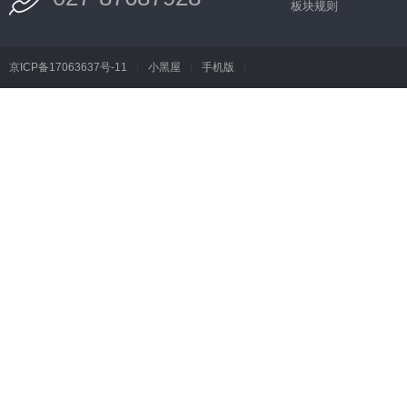
板块规则
京ICP备17063637号-11
|
小黑屋
|
手机版
|