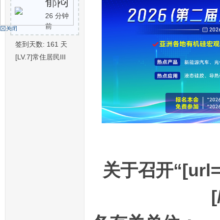
郁闷
26 分钟
前
机
签到天数: 161 天
[LV.7]常住居民III
硅
关于召开“[url=