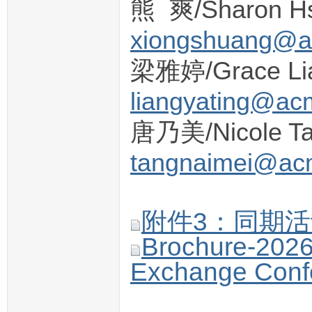
熊 爽/Sharon Hs
xiongshuang@ac
梁雅婷/Grace Li
liangyating@acm
唐乃美/Nicole T
tangnaimei@acm
附件3：同期活动
Brochure-2026 
Exchange Conf