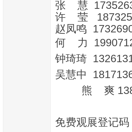
张 慧 173526
许 莹 18732
赵凤鸣 173269
何 力 199071
钟琦琦 132613
吴慧中 181713
熊 爽 1381
免费观展登记码