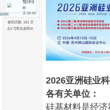
郁闷
昨
天 09:30
机
签到天数: 161 天
[LV.7]常住居民III
硅
202
6
亚洲硅业科
各有关单位：
硅基材料是经济