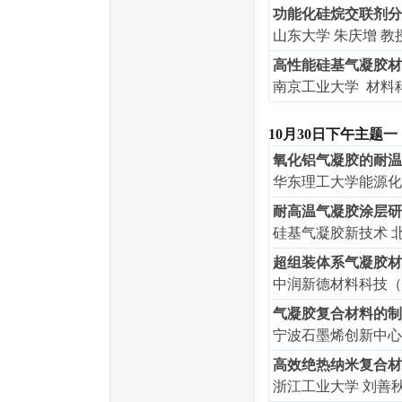
功能化硅烷交联剂分
山东大学 朱庆增 教
高性能硅基气凝胶材
南京工业大学 材料科
10月3
0
日
下
午
主题
一
氧化铝气凝胶的耐温
华东理工大学能源化
耐高温气凝胶涂层研
硅基气凝胶新技术 
超组装体系气凝胶材
中润新德材料科技（
气凝胶复合材料的制
宁波石墨烯创新中心
高效绝热纳米复合材
浙江工业大学 刘善秋