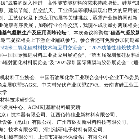
双碳”战略的深入推进，高性能节能材料的需求持续增长。硅基气
源、建筑节能、航空航天、工业保温等领域展现出巨大的应用潜
制、工艺优化及下游应用拓展等关键挑战，亟需产业链协同创新
业健康有序发展，加强行业合作交流，我院在成功举办两届相关
三届硅基气凝胶生产及应用高峰论坛
”。本次会议将聚焦“
硅基气凝胶
诚邀气凝胶相关上下游企业踊跃参与。参会者还可免费参加同期举
025纳米二氧化硅材料技术与应用交流会
”、“
2025功能性硅烷技
二届中国国际氟硅材料工业及应用展览会”、“第五届深圳氟硅材料高
025辐射固化材料展览会”及“2025深圳国际薄膜与胶带展览会”
机材料工业协会、中国石油和化学工业联合会中小企业工作委员
SAGSI、中关村光伏产业联盟ZPVA、云南省硅工业工
学
材料技术研究院
材料发展中心、ACMI硅基新材料研究所
（北京）搅拌器有限公司、江西佰特硅业新材料有限公司、
昆山）有限公司、广州市矽友新材料科技有限公司、
术有限公司、河北硅研电子材料有限公司、
有限公司、上海市凌桥环保设备厂有限公司