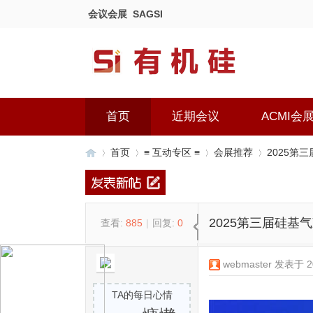
会议会展
SAGSI
首页
近期会议
ACMI会
首页
≡ 互动专区 ≡
会展推荐
2025第
有
»
›
›
›
2025第三届硅基
查看:
885
|
回复:
0
webmaster
发表于 202
TA的每日心情