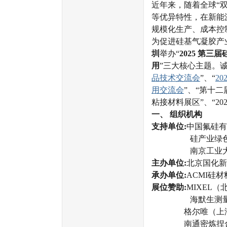
近年来，随着全球“
等优异特性，在新能
规模化生产、成本控
为促进硅基气凝胶产
圳
举办“
2025 第
用
”三大核心主题。
品技术交流会
”、“
2
用交流会
”、“第十
粘接材料展区”、“2
一、 组织机构
支持单位:
中国氟硅有
硅产业绿色发展联盟
南京工业大
主办单位:
北京国化新
承办单位:
ACMI硅
展位赞助:
MIXEL
海默生测量设备（
格尔唯（上海）技
南通密炼捏合机械