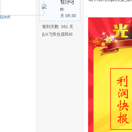
郁闷
昨
天 09:30
机
签到天数: 161 天
[LV.7]常住居民III
硅