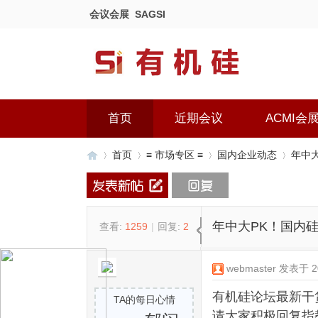
会议会展
SAGSI
首页
近期会议
ACMI会
首页
≡ 市场专区 ≡
国内企业动态
年中大
有
»
›
›
›
年中大PK！国内
查看:
1259
|
回复:
2
webmaster
发表于 201
有机硅论坛最新干
TA的每日心情
请大家积极回复指