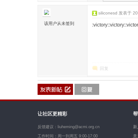
siliconesd
发表于 2017
该用户从未签到
:victory::victory::victo
回复
让社区更精彩
帮
反馈建议：liuheming@acmi.org.cn
新
工作时间：周一到周五 9:00-17:00
意