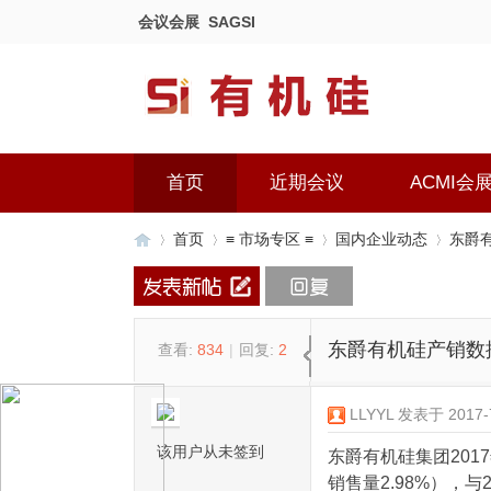
会议会展
SAGSI
首页
近期会议
ACMI会
首页
≡ 市场专区 ≡
国内企业动态
东爵
有
»
›
›
›
东爵有机硅产销数
查看:
834
|
回复:
2
LLYYL
发表于 2017-7
该用户从未签到
东爵有机硅集团201
销售量2.98%），与