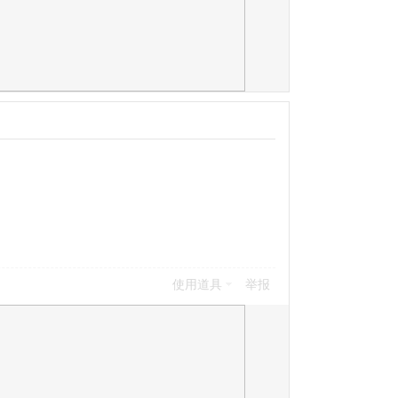
使用道具
举报