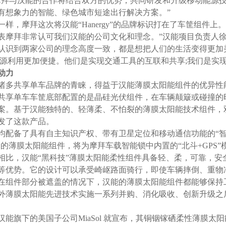
与汉能的合作将结合双方的优势，共同研发和升级移动能源技
有想象力的智能、绿色城市短途出行解决方案。”
，摩拜这次将汉能“Hanergy”的品牌标识打在了车筐组件上
表摩拜非常认可我们汉能的公司文化和理念。”汉能项目负责人徐
认识到两家公司的理念高度一致，都是想把人们的生活变得更加
能源利用更加便捷。他们是实现交通工具的互联和共享;我们是实
动力
多共享单车品牌的青睐，得益于汉能薄膜太阳能组件的优异性
享单车车筐底部配置的是晶硅光伏组件，在车辆颠簸或碰撞的
案。基于汉能独特的、轻薄柔、不怕裂的薄膜太阳能技术组件，
发了这款产品。
备了具有自主知识产权、带有卫星定位和移动通信功能的“智能
aSol 的薄膜太阳能组件，将为摩拜车载智能锁中内置的“北斗+G
，汉能“黑科技”薄膜太阳能柔性组件具备轻、柔，可靠，安
等优势。它的设计可以承受崎岖路面骑行，即使车辆摔倒、重物
在组件部分被遮盖的情况下，汉能的薄膜太阳能组件都能够保持
薄膜太阳能先进技术实施一系列并购、消化吸收、创新升级之
旗下的美国子公司MiaSol 就宣布，其铜铟镓硒柔性薄膜太阳能电池组件