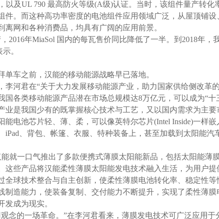
03认证，以及UL 790 最高防火等级(A级)认证。当时，该组件量
组件。而这种高功率密度的电池组件应用领域广泛，从屋顶铺设
到离网和各种消费品，均具有广阔的应用前景。
016年MiaSol 国内的每瓦售价同比降低了一半。到2018
表示。
单车之前，汉能的移动能源战略早已落地。
，李河君在“关于大力发展移动能源产业，助力国家供给侧改革的建
我国各类移动能源产品潜在市场总规模达8万亿元，可以成为“十
业是我国少有的既掌握核心技术与工艺，又以国内需求为主要
能电池芯片轻、薄、柔，可以像英特尔芯片(Intel Inside)
、iPad、背包、帐篷、衣服、特种装备上，甚至加载到太阳能
就一口气推出了多款便携式薄膜太阳能新品，包括太阳能薄膜
。这些产品将汉能柔性薄膜太阳能发电技术融入生活，为用户提
球技术整合与自主创新，使柔性薄膜电池转化率、稳定性等性
线制造能力，使装备复制、交付能力不断提升，实现了柔性薄膜
开发成为现实。
念的一场革命。”在李河君看来，薄膜发电技术可广泛应用于分