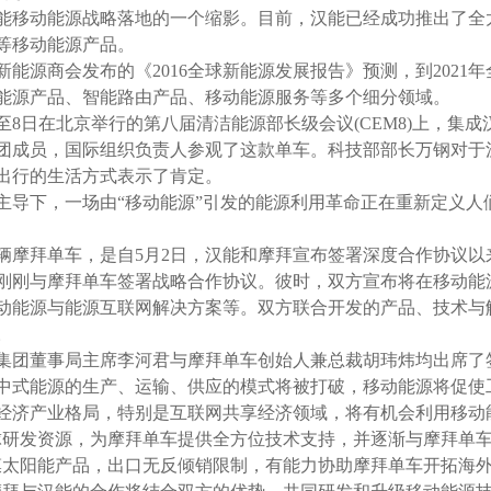
移动能源战略落地的一个缩影。目前，汉能已经成功推出了全
等移动能源产品。
源商会发布的《2016全球新能源发展报告》预测，到2021年
能源产品、智能路由产品、移动能源服务等多个细分领域。
8日在北京举行的第八届清洁能源部长级会议(CEM8)上，集
团成员，国际组织负责人参观了这款单车。科技部部长万钢对于
出行的生活方式表示了肯定。
下，一场由“移动能源”引发的能源利用革命正在重新定义人
辆摩拜单车，是自5月2日，汉能和摩拜宣布签署深度合作协议以
刚与摩拜单车签署战略合作协议。彼时，双方宣布将在移动能
动能源与能源互联网解决方案等。双方联合开发的产品、技术与
。
团董事局主席李河君与摩拜单车创始人兼总裁胡玮炜均出席了
式能源的生产、运输、供应的模式将被打破，移动能源将促使
经济产业格局，特别是互联网共享经济领域，将有机会利用移动
发资源，为摩拜单车提供全方位技术支持，并逐渐与摩拜单车
膜太阳能产品，出口无反倾销限制，有能力协助摩拜单车开拓海外