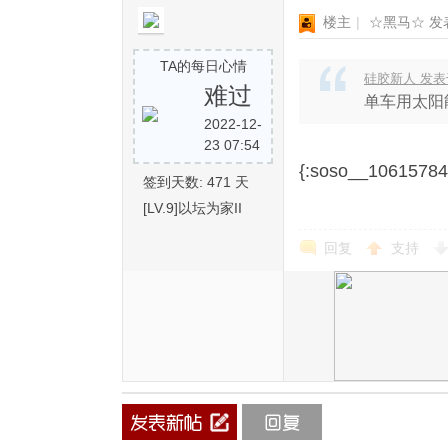
楼主
|
☆黑马☆
发表
TA的每日心情
硅胶新人 发表于 2
难过
单车用太阳
2022-12-
23 07:54
{:soso__1061
签到天数: 471 天
[LV.9]以坛为家II
回复
支持