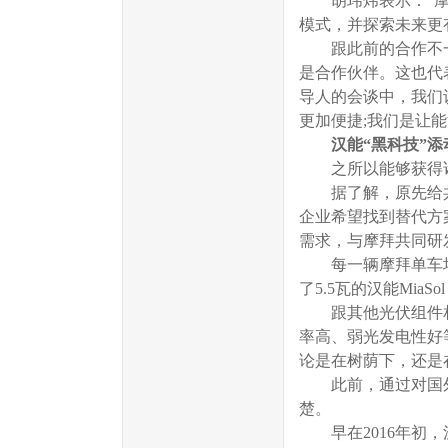
胡玮炜表示：“摩拜
模式，并探索未来更
跟此前的合作不一样
是合作伙伴。这也代
导人的会谈中，我们
更加便捷;我们是让
汉能“黑科技”添
之所以能够获得诸
据了解，原先给共
企业希望找到替代方
需求，与摩拜共同研
每一辆摩拜单车均配
了5.5瓦的汉能Mi
跟其他光伏组件相比
率高、弱光发电性好
论是在树荫下，还是
此前，通过对国外
楚。
早在2016年初，汉能