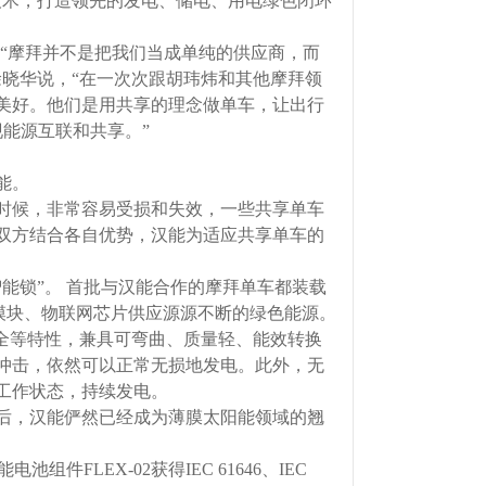
术，打造领先的发电、储电、用电绿色闭环
。“摩拜并不是把我们当成单纯的供应商，而
晓华说，“在一次次跟胡玮炜和其他摩拜领
美好。他们是用共享的理念做单车，让出行
现能源互联和共享。”
能。
时候，非常容易受损和失效，一些共享单车
双方结合各自优势，汉能为适应共享单车的
锁”。 首批与汉能合作的摩拜单车都装载
PS”模块、物联网芯片供应源源不断的绿色能源。
全等特性，兼具可弯曲、质量轻、能效转换
冲击，依然可以正常无损地发电。此外，无
工作状态，持续发电。
后，汉能俨然已经成为薄膜太阳能领域的翘
FLEX-02获得IEC 61646、IEC