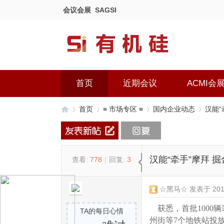
会议会展
SAGSI
首页
近期会议
ACMI会
首页
≡ 市场专区 ≡
国内企业动态
汉能“
有
»
›
›
›
汉能“牵手”摩拜 
查看:
778
|
回复:
3
☆黑马☆
发表于 2017
获悉，首批1000
TA的每日心情
州街等7个地铁站投