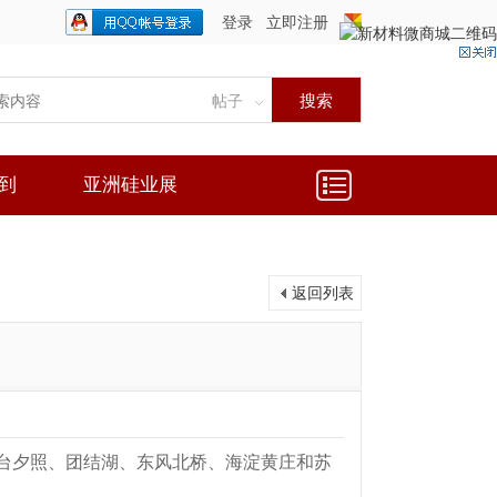
登录
立即注册
只需一步，快速开始
搜索
帖子
到
亚洲硅业展
返回列表
金台夕照、团结湖、东风北桥、海淀黄庄和苏