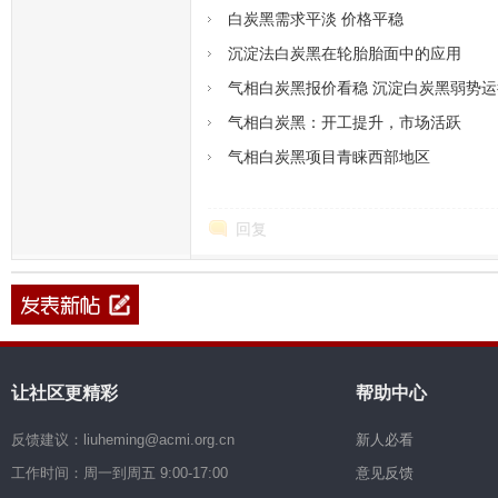
白炭黑需求平淡 价格平稳
沉淀法白炭黑在轮胎胎面中的应用
气相白炭黑报价看稳 沉淀白炭黑弱势运
气相白炭黑：开工提升，市场活跃
气相白炭黑项目青睐西部地区
回复
让社区更精彩
帮助中心
反馈建议：liuheming@acmi.org.cn
新人必看
工作时间：周一到周五 9:00-17:00
意见反馈