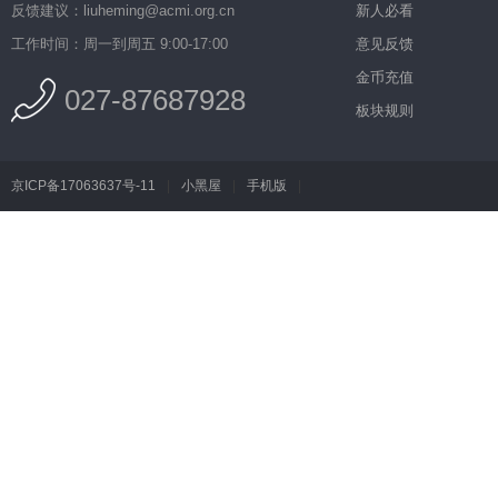
反馈建议：liuheming@acmi.org.cn
新人必看
工作时间：周一到周五 9:00-17:00
意见反馈
金币充值
027-87687928
板块规则
京ICP备17063637号-11
|
小黑屋
|
手机版
|