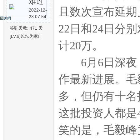
难过
且数次宣布延期
2022-12-
23 07:54
机
22日和24日分
签到天数: 471 天
[LV.9]以坛为家II
计20万。
6月6日深夜
作最新进展。毛毅
硅
多，但仍有十名
这批投资人都是
笑的是，毛毅峰