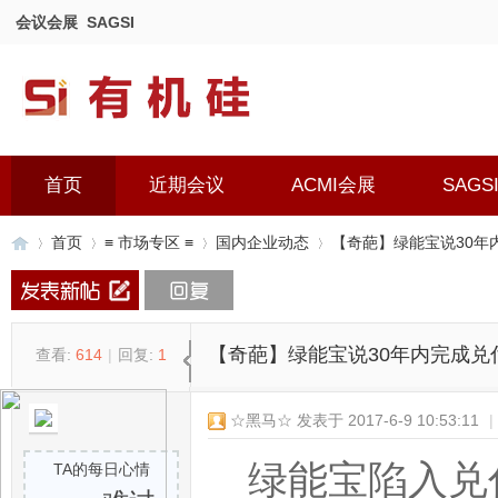
会议会展
SAGSI
首页
近期会议
ACMI会展
SAGS
首页
≡ 市场专区 ≡
国内企业动态
【奇葩】绿能宝说30年
有
»
›
›
›
【奇葩】绿能宝说30年内完成兑
查看:
614
|
回复:
1
☆黑马☆
发表于 2017-6-9 10:53:11
|
绿能宝陷入兑
TA的每日心情