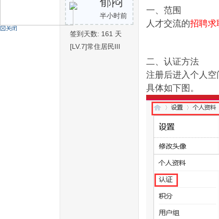
郁闷
一、范围
半小时前
人才交流的
招聘求
机
签到天数: 161 天
[LV.7]常住居民III
二、认证方法
注册后进入个人空间--
具体如下图。
硅