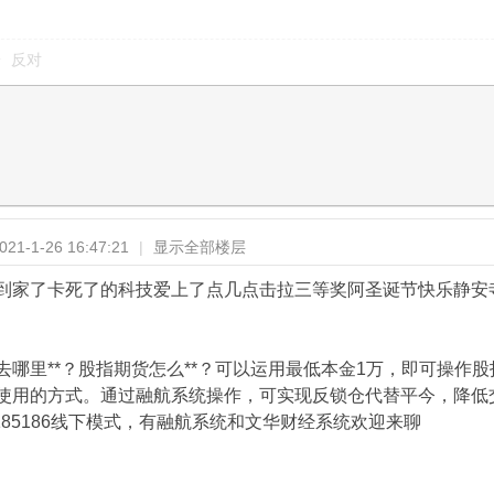
反对
1-1-26 16:47:21
|
显示全部楼层
到家了卡死了的科技爱上了点几点击拉三等奖阿圣诞节快乐静安
去哪里**？股指期货怎么**？可以运用最低本金1万，即可操作
使用的方式。通过融航系统操作，可实现反锁仓代替平今，降低交
z5185186线下模式，有融航系统和文华财经系统欢迎来聊