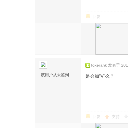
回复
foxerank
发表于 2015
该用户从未签到
是会加“V”么？
回复
支持