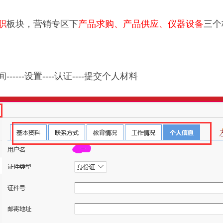
职
板块，营销专区下
产品求购、产品供应、仪器设备
三个
----设置----认证----提交个人材料