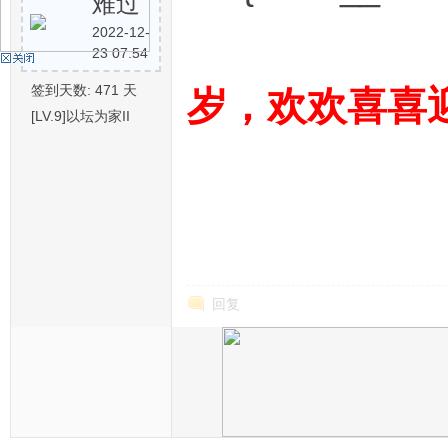
难过
2022-12-
23 07:54
机
签到天数: 471 天
岁，欢欢喜喜
[LV.9]以坛为家II
硅
回复