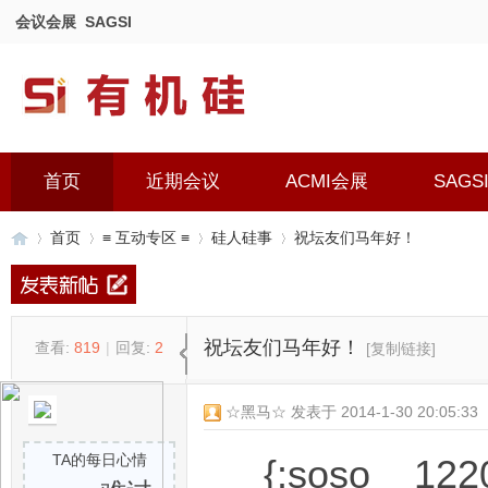
会议会展
SAGSI
首页
近期会议
ACMI会展
SAGS
首页
≡ 互动专区 ≡
硅人硅事
祝坛友们马年好！
有
»
›
›
›
祝坛友们马年好！
查看:
819
|
回复:
2
[复制链接]
☆黑马☆
发表于 2014-1-30 20:05:33
TA的每日心情
{:soso__122