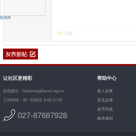
机
回复
硅
让社区更精彩
帮助中心
反馈建议：liuheming@acmi.org.cn
新人必看
工作时间：周一到周五 9:00-17:00
意见反馈
金币充值
027-87687928
板块规则