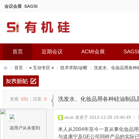
会议会展
SAGSI
首页
近期会议
ACMI会展
SAGS
首页
≡ 互动专区 ≡
技术求助/诊断
洗发水、化妆品用各种
有
»
›
›
›
洗发水、化妆品用各种硅油制品
查看:
691
|
回复:
0
sirub
发表于 2013-12-28 19:40:49
|
该用户从未签到
本人从2004年至今一直从事化妆
与道康宁及GE公司同样产品的实际