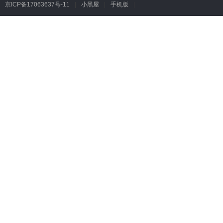
京ICP备17063637号-11
|
小黑屋
|
手机版
|