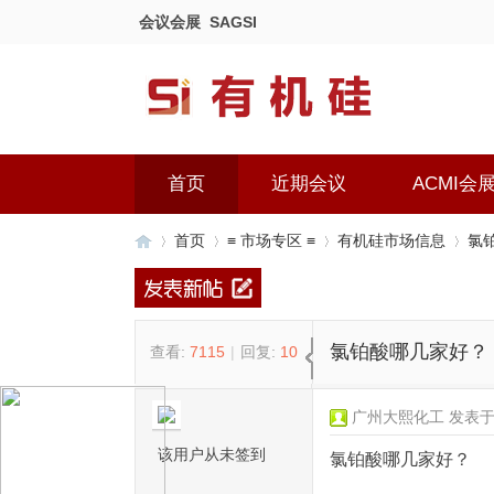
会议会展
SAGSI
首页
近期会议
ACMI会
首页
≡ 市场专区 ≡
有机硅市场信息
氯
有
»
›
›
›
氯铂酸哪几家好？
查看:
7115
|
回复:
10
广州大熙化工
发表于 2
该用户从未签到
氯铂酸哪几家好？