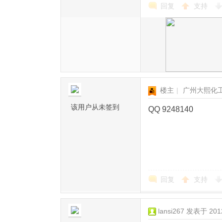
回复
支持
楼主
|
广州大熙化
该用户从未签到
QQ 9248140
回复
支持
lansi267
发表于 2012-