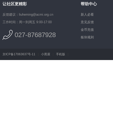
让社区更精彩
帮助中心
反馈建议：liuheming@acmi.org.cn
新人必看
工作时间：周一到周五 9:00-17:00
意见反馈
金币充值
027-87687928
板块规则
京ICP备17063637号-11
|
小黑屋
|
手机版
|