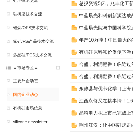
硅油技术交流
总投资近5亿，兆丰化工
硅树脂技术交流
中蓝晨光和科创新源达成
硅烷/OFS技术交流
中蓝晨光院与中国科学院
年产10万吨！中国最大
氟硅/FSi产品技术交流
有机硅原料涨价促使下游
多晶硅/PCS技术交流
合盛，利润翻番！临近过
≡ 市场专区 ≡
合盛，利润翻番！临近过
主要外企动态
永修县与优卡化学（上海
国内企业动态
江西永修又在搞事情！1.
有机硅市场信息
晶科电力拟上市已完成上
silicone newsletter
荆州江汉：让中国硅烷走