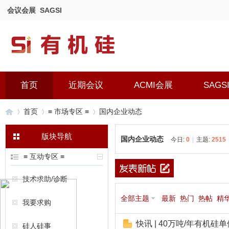
会议会展
SAGSI
首页
近期会议
ACMI会展
SAGS
首页
≡ 市场专区 ≡
国内企业动态
版块导航
国内企业动态
今日:
0
|
主题:
2515
有
»
›
›
≡ 互动专区 ≡
技术求助/诊断
全部主题
最新
热门
热帖
精
我要求购
快讯 | 40万吨/年有机
硅人硅事