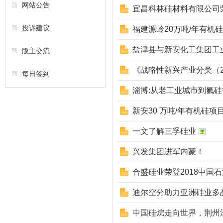
网站公告
宜昌科林硅材料有限公司
投诉建议
福建源岭20万吨/年有机
盐津县与新安化工集团工
版主交流
《战略性新兴产业分类（2
每日签到
淄博:从老工业城市到氟硅
新安30 万吨/年有机硅项
一文了解三孚硅业
兴发集团进军内蒙！
合盛硅业荣登2018中国
迪尔空分助力亚洲硅业多
中国硅烷走向世界，荆州