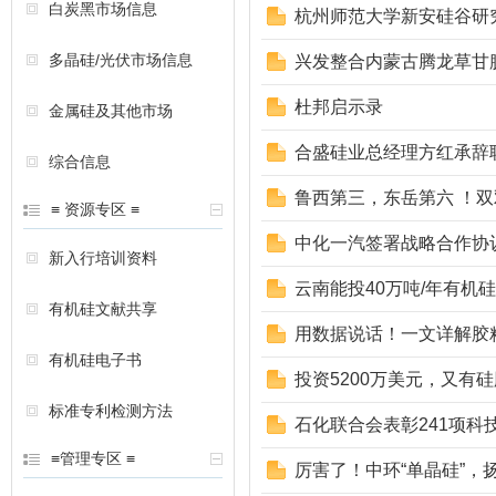
白炭黑市场信息
杭州师范大学新安硅谷研
多晶硅/光伏市场信息
兴发整合内蒙古腾龙草甘
杜邦启示录
金属硅及其他市场
合盛硅业总经理方红承辞
综合信息
鲁西第三，东岳第六 ！双双
≡ 资源专区 ≡
中化一汽签署战略合作协
新入行培训资料
云南能投40万吨/年有机
有机硅文献共享
用数据说话！一文详解胶
有机硅电子书
投资5200万美元，又有
标准专利检测方法
石化联合会表彰241项
≡管理专区 ≡
厉害了！中环“单晶硅”，