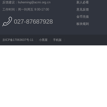
反馈建议：liuheming@acmi.org.cn
新人必看
工作时间：周一到周五 9:00-17:00
意见反馈
金币充值
027-87687928
板块规则
京ICP备17063637号-11
|
小黑屋
|
手机版
|