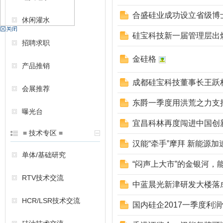
合盛硅业成功设立省级博
休闲灌水
机
硅宝科技新一届管理层出
招聘求职
金硅格
产品推销
成都硅宝科技董事长王跃
会展推荐
东爵一季度用洪荒之力支
曝光台
宜昌科林再度闯进中国创
硅
≡ 技术专区 ≡
汉能“牵手”摩拜 新能源
单体/基础研究
“闷声上大市”的金银河，
RTV技术交流
中蓝晨光新津研发大楼落
HCR/LSR技术交流
国内硅企2017一季度利