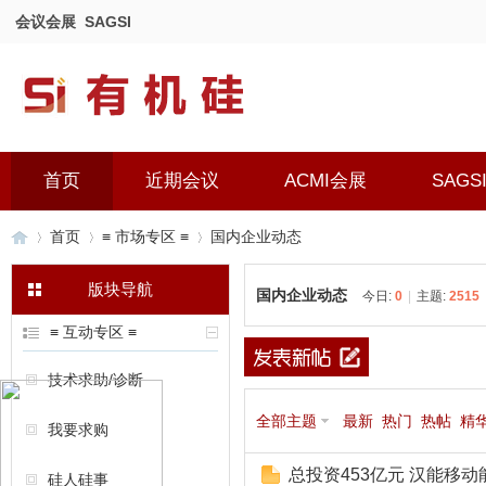
会议会展
SAGSI
首页
近期会议
ACMI会展
SAGS
首页
≡ 市场专区 ≡
国内企业动态
版块导航
国内企业动态
今日:
0
|
主题:
2515
有
»
›
›
≡ 互动专区 ≡
技术求助/诊断
全部主题
最新
热门
热帖
精
我要求购
总投资453亿元 汉能移
硅人硅事