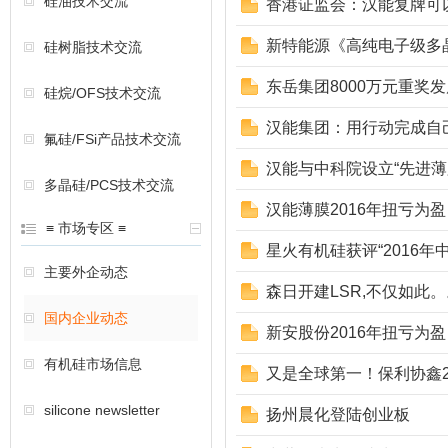
硅油技术交流
香港证监会：汉能复牌可
新特能源《高纯电子级多
硅树脂技术交流
东岳集团8000万元重奖
硅烷/OFS技术交流
汉能集团：用行动完成自己
氟硅/FSi产品技术交流
汉能与中科院设立“先进薄
多晶硅/PCS技术交流
汉能薄膜2016年扭亏为
≡ 市场专区 ≡
星火有机硅获评“2016年
主要外企动态
森日开建LSR,不仅如此
国内企业动态
新安股份2016年扭亏为盈
有机硅市场信息
又是全球第一！保利协鑫2
silicone newsletter
扬州晨化登陆创业板