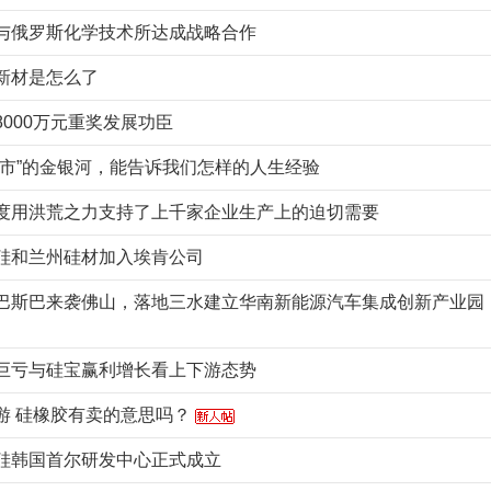
与俄罗斯化学技术所达成战略合作
新材是怎么了
8000万元重奖发展功臣
大市”的金银河，能告诉我们怎样的人生经验
度用洪荒之力支持了上千家企业生产上的迫切需要
硅和兰州硅材加入埃肯公司
巴斯巴来袭佛山，落地三水建立华南新能源汽车集成创新产业园
巨亏与硅宝赢利增长看上下游态势
游 硅橡胶有卖的意思吗？
硅韩国首尔研发中心正式成立