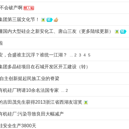
会不会破产啊
集团第三届文化节！
懂国内大型硅企之新安化工、唐山三友（更多陆续更新）
啦
安，合盛谁主沉浮？谁统一江湖？
...
2
3
4
5
集团多晶硅项目在石城开发区开工建设（转）
:自主创新挺起民族工业的脊梁
有机硅厂聘请10余名法国专家
...
2
的吉田茂先生获得2013浙江省西湖友谊奖
有机硅厂:污染导致良田大幅减产
安全生产3800天