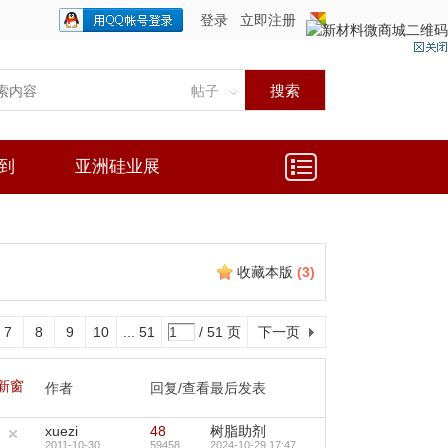
登录
立即注册
只需一步，快速开始
搜索
帖子
到
亚洲硅业展
收藏本版
(
3
)
7
8
9
10
... 51
/ 51 页
下一页
新窗
作者
回复/查看
最后发表
xuezi
48
树脂助剂
2011-10-30
59458
2024-10-29 17:47