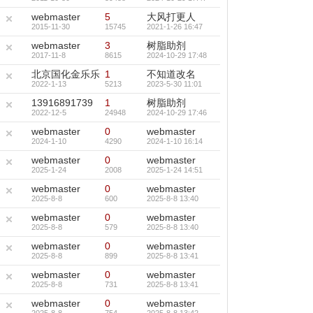
webmaster
5
大风打更人
2015-11-30
15745
2021-1-26 16:47
webmaster
3
树脂助剂
2017-11-8
8615
2024-10-29 17:48
北京国化金乐乐
1
不知道改名
2022-1-13
5213
2023-5-30 11:01
13916891739
1
树脂助剂
2022-12-5
24948
2024-10-29 17:46
webmaster
0
webmaster
2024-1-10
4290
2024-1-10 16:14
webmaster
0
webmaster
2025-1-24
2008
2025-1-24 14:51
webmaster
0
webmaster
2025-8-8
600
2025-8-8 13:40
webmaster
0
webmaster
2025-8-8
579
2025-8-8 13:40
webmaster
0
webmaster
2025-8-8
899
2025-8-8 13:41
webmaster
0
webmaster
2025-8-8
731
2025-8-8 13:41
webmaster
0
webmaster