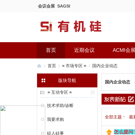
会议会展
SAGSI
首页
近期会议
ACMI会
首页
≡ 市场专区 ≡
国内企业动态
版块导航
国内企业动态
有
»
›
›
≡ 互动专区 ≡
技术求助/诊断
全部主题
最
我要求购
怎么提问？
硅人硅事