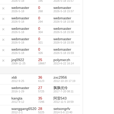
2026-5-18
195
2026-5-18 15:57
webmaster
0
webmaster
2026-5-18
268
2026-5-18 15:57
webmaster
0
webmaster
2026-5-18
294
2026-5-18 15:58
webmaster
0
webmaster
2026-5-18
304
2026-5-18 15:58
webmaster
0
webmaster
2026-5-18
321
2026-5-18 15:59
webmaster
0
webmaster
2026-5-18
326
2026-5-18 15:59
jzq0922
25
polymerzh
2008-11-25
18667
2013-6-22 16:14
xldi
36
zxc2956
2012-9-25
6123
2012-10-20 17:19
webmaster
27
飘飘优伶
2016-1-29
5725
2017-7-20 08:11
kangta
35
阿雷543
2012-9-12
7296
2012-11-5 18:59
wanggang6520
28
setsongrfv
2012-2-1
5225
2014-5-6 13:40