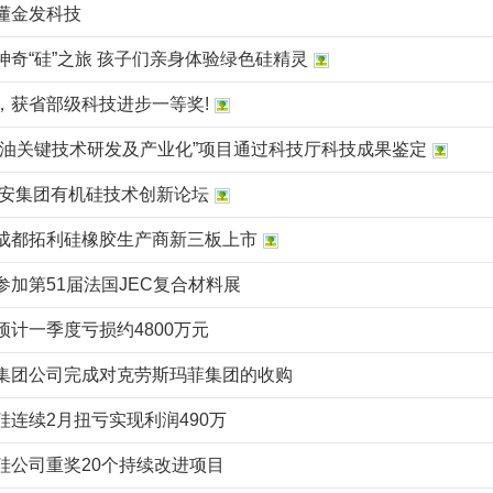
懂金发科技
神奇“硅”之旅 孩子们亲身体验绿色硅精灵
，获省部级科技进步一等奖!
硅油关键技术研发及产业化”项目通过科技厅科技成果鉴定
年新安集团有机硅技术创新论坛
成都拓利硅橡胶生产商新三板上市
参加第51届法国JEC复合材料展
预计一季度亏损约4800万元
集团公司完成对克劳斯玛菲集团的收购
硅连续2月扭亏实现利润490万
硅公司重奖20个持续改进项目