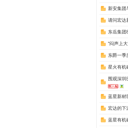
新安集团
请问宏达
东岳集团
“闷声上
东爵一季
星火有机
围观深圳
蓝星新材
宏达的下
蓝星有机