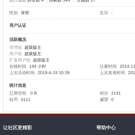
统计信息
好友数 4
|
回帖数 349
|
主题数 17
性别
保密
生日
-
机
用户认证
活跃概况
管理组
超级版主
用户组
超级版主
扩展用户组
超级版主
在线时间
194 小时
注册时间
2014-11
上次活动时间
2019-6-19 10:39
上次发表时间
201
硅
统计信息
已用空间
0 B
积分
2191
硅币
4111
威望
0
让社区更精彩
帮助中心