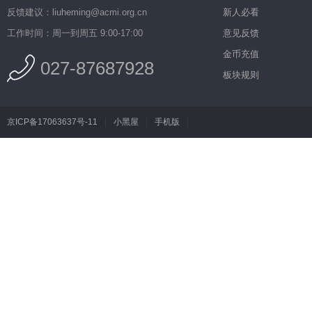
反馈建议：liuheming@acmi.org.cn
新人必看
工作时间：周一到周五 9:00-17:00
意见反馈
金币充值
027-87687928
板块规则
京ICP备17063637号-11
|
小黑屋
|
手机版
|