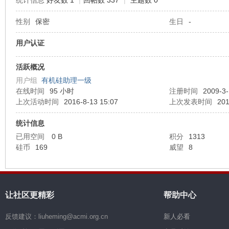
统计信息
好友数 1
|
回帖数 337
|
主题数 0
性别
保密
生日
-
机
用户认证
活跃概况
用户组
有机硅助理一级
在线时间
95 小时
注册时间
2009-3-
上次活动时间
2016-8-13 15:07
上次发表时间
201
统计信息
硅
已用空间
0 B
积分
1313
硅币
169
威望
8
让社区更精彩
帮助中心
反馈建议：liuheming@acmi.org.cn
新人必看